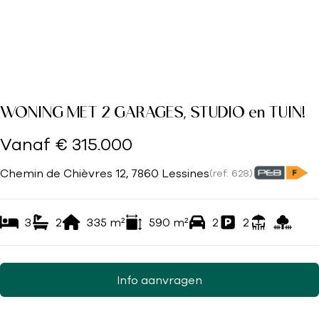
WONING MET 2 GARAGES, STUDIO en TUIN!
Vanaf € 315.000
Chemin de Chièvres 12, 7860 Lessines
(ref.
628
)
3
2
335
m²
590
m²
2
2
Info aanvragen