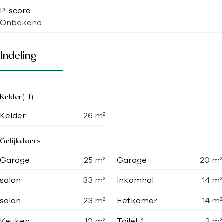
P-score
Onbekend
Indeling
Kelder(-1)
Kelder
26
m²
Gelijkvloers
Garage
25
m²
Garage
20
m²
salon
33
m²
Inkomhal
14
m²
salon
23
m²
Eetkamer
14
m²
Keuken
10
m²
Toilet 1
2
m²