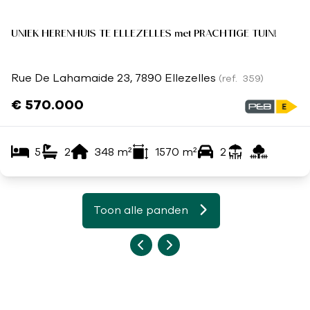
UNIEK HERENHUIS TE ELLEZELLES met PRACHTIGE TUIN!
Rue De Lahamaide 23, 7890 Ellezelles
(ref.
359
)
€ 570.000
5
2
348
m²
1570
m²
2
Toon alle panden