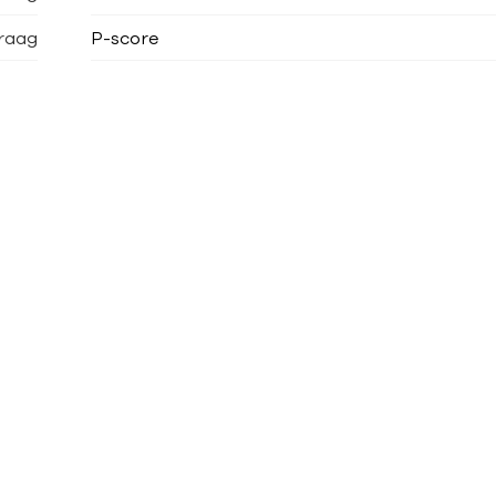
raag
P-score