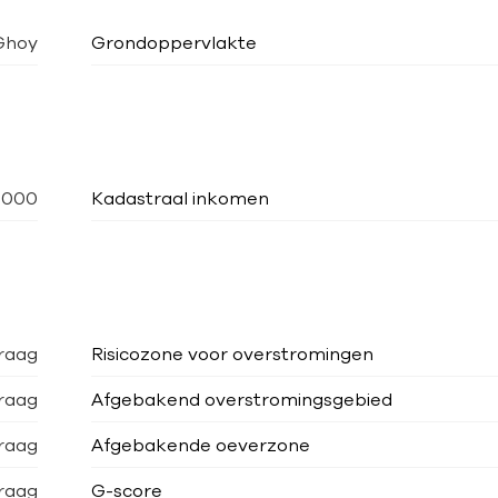
Ghoy
Grondoppervlakte
.000
Kadastraal inkomen
raag
Risicozone voor overstromingen
raag
Afgebakend overstromingsgebied
raag
Afgebakende oeverzone
raag
G-score