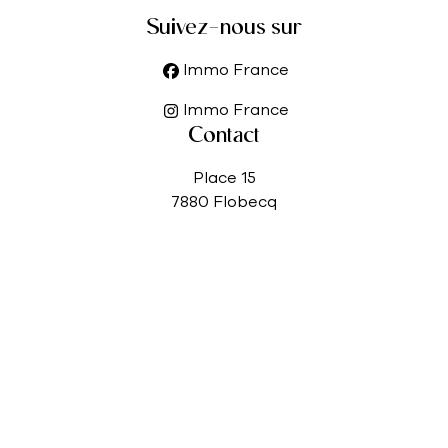
Suivez-nous sur
Immo France
Immo France
Contact
Place 15
7880 Flobecq
Tél.
0469 211 300
Email:
info@immofrance.be
Heures d'ouverture
Tous les jours de 9h à 17h
Ouvert le samedi de 9h à 12h, fermé le dimanche
© Omnicasa Software Solutions
-
Déclaration de