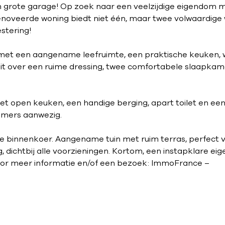
n grote garage! Op zoek naar een veelzijdige eigendom m
enoveerde woning biedt niet één, maar twee volwaardige
stering!
e met een aangename leefruimte, een praktische keuken,
t over een ruime dressing, twee comfortabele slaapkam
t open keuken, een handige berging, apart toilet en ee
amers aanwezig.
e binnenkoer. Aangename tuin met ruim terras, perfect 
, dichtbij alle voorzieningen. Kortom, een instapklare e
Voor meer informatie en/of een bezoek: ImmoFrance –