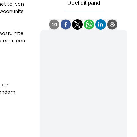
Deel dit pand
et tal van
 woonunits
 wasruimte
ers en een
n
voor
igendom