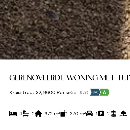
GERENOVEERDE WONING MET TUIN 
Kruisstraat 32, 9600 Ronse
(ref.
623
)
4
2
372
m²
370
m²
1
2