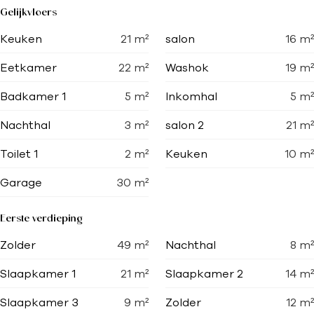
Gelijkvloers
Keuken
21
m²
salon
16
m²
Eetkamer
22
m²
Washok
19
m²
Badkamer 1
5
m²
Inkomhal
5
m²
Nachthal
3
m²
salon 2
21
m²
Toilet 1
2
m²
Keuken
10
m²
Garage
30
m²
Eerste verdieping
Zolder
49
m²
Nachthal
8
m²
Slaapkamer 1
21
m²
Slaapkamer 2
14
m²
Slaapkamer 3
9
m²
Zolder
12
m²