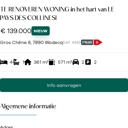
TE RENOVEREN WONING in het hart van LE
PAYS DES COLLINES!
€ 139.000
NIEUW
Gros Chêne 8, 7890 Wodecq
(ref.
436
)
4
1
361
m²
571
m²
2
2
Info aanvragen
Algemene informatie
Adres