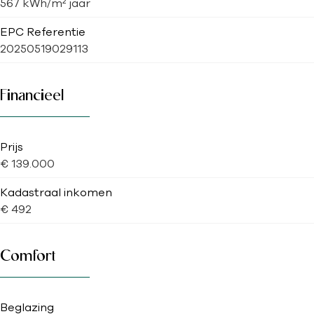
567 kWh/m² jaar
EPC Referentie
20250519029113
Financieel
Prijs
€ 139.000
Kadastraal inkomen
€ 492
Comfort
Beglazing