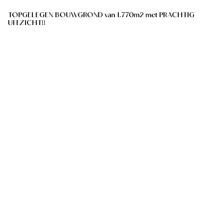
TOPGELEGEN BOUWGROND van 1.770m2 met PRACHTIG
UITZICHT!!
Rue Du Mont Saint-Laurent , 7912 Saint-Sauveur
(ref.
225
)
€ 135.000
1770
m²
Toon alle panden