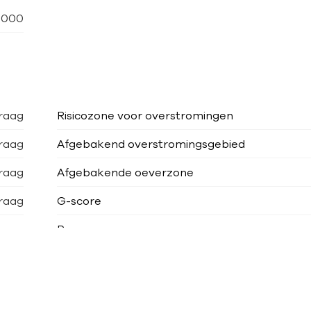
.000
raag
Risicozone voor overstromingen
raag
Afgebakend overstromingsgebied
raag
Afgebakende oeverzone
raag
G-score
raag
P-score