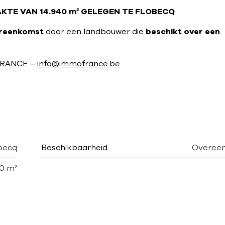
TE VAN 14.940 m² GELEGEN TE FLOBECQ
ereenkomst
door een landbouwer die
beschikt over een
RANCE –
info@immofrance.be
obecq
Beschikbaarheid
Overeen
40 m²