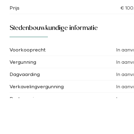
Prijs
€ 100
Stedenbouwkundige informatie
Voorkooprecht
In aanv
Vergunning
In aanv
Dagvaarding
In aanv
Verkavelingvergunning
In aanv
Bestemming
In aanv
Gelijkaardige panden