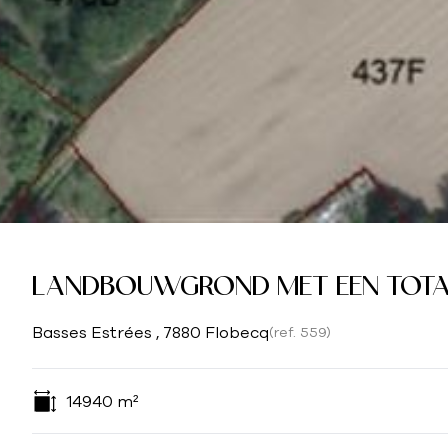
LANDBOUWGROND MET EEN TOTALE
Basses Estrées , 7880 Flobecq
(ref.
559
)
14940
m²