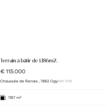
Terrain à bâtir de 1.186m2.
€ 115.000
Chaussée de Renaix , 7862 Ogy
(ref.
572
)
1187
m²