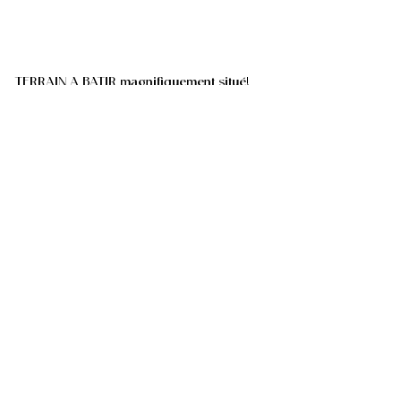
TERRAIN A BATIR magnifiquement situé!
Buis , 7890 Wodecq
(ref.
517
)
€ 140.000
1239
m²
Tous les biens