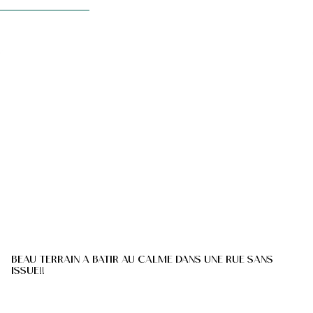
BEAU TERRAIN A BATIR AU CALME DANS UNE RUE SANS
ISSUE!!
Rue Du Masis 13, 7812 Houtaing
(ref.
79
)