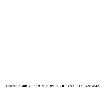
TERRAIN AGRICOLE D'UNE SUPERFICIE TOTALE DE 14.940M2!
Basses Estrées , 7880 Flobecq
(ref.
559
)